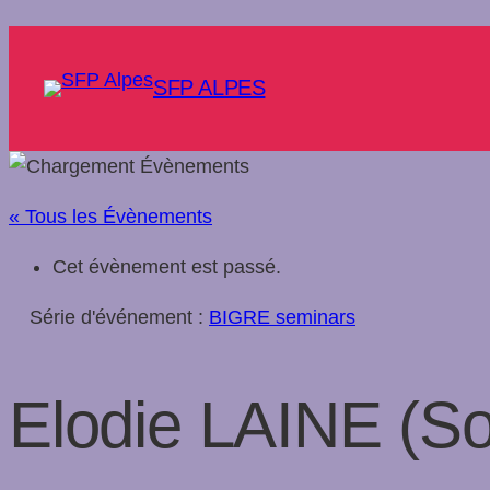
SFP ALPES
« Tous les Évènements
Cet évènement est passé.
Série d'événement :
BIGRE seminars
Elodie LAINE (So