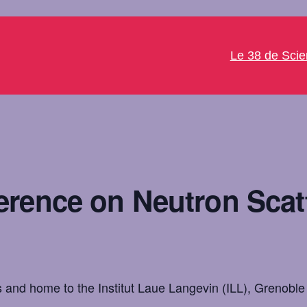
Le 38 de Sci
rence on Neutron Scat
 and home to the Institut Laue Langevin (ILL), Grenoble p