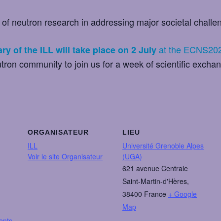
e of neutron research in addressing major societal challe
at the ECNS20
ry of the ILL will take place on 2 July
tron community to join us for a week of scientific excha
ORGANISATEUR
LIEU
ILL
Université Grenoble Alpes
Voir le site Organisateur
(UGA)
621 avenue Centrale
Saint-Martin-d'Hères
,
38400
France
+ Google
Map
ents