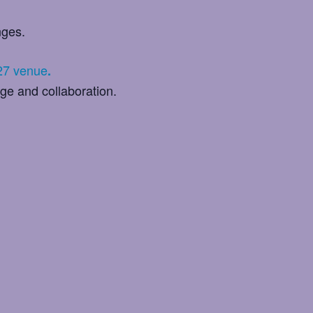
nges.
27 venue
.
nge and collaboration.