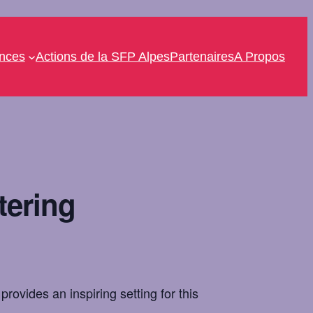
ences
Actions de la SFP Alpes
Partenaires
A Propos
tering
rovides an inspiring setting for this