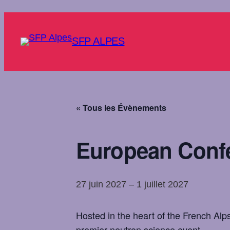
SFP ALPES
« Tous les Évènements
European Confe
27 juin 2027
–
1 juillet 2027
Hosted in the heart of the French Alps
premier neutron science event.