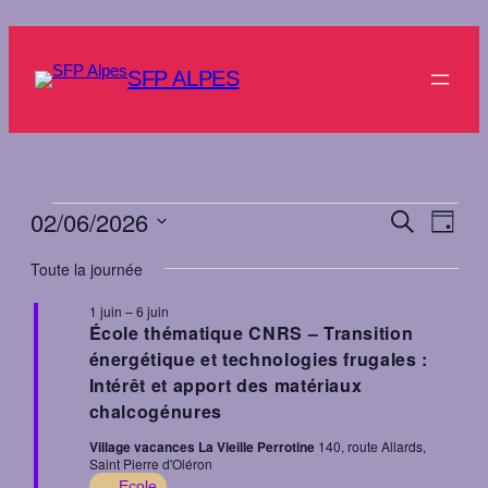
SFP ALPES
Évènements
02/06/2026
Recher
Nav
Recherche
Jour
de
et
Sélectionnez
for
Toute la journée
vue
une
navigat
2
date.
Évè
1 juin
–
6 juin
de
École thématique CNRS – Transition
juin
vues
énergétique et technologies frugales :
2026
Intérêt et apport des matériaux
Évènem
chalcogénures
Village vacances La Vieille Perrotine
140, route Allards,
Saint Pierre d'Oléron
Ecole