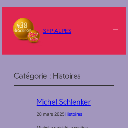
SFP ALPES
Catégorie :
Histoires
Michel Schlenker
28 mars 2025
Histoires
Michel a présidé la section