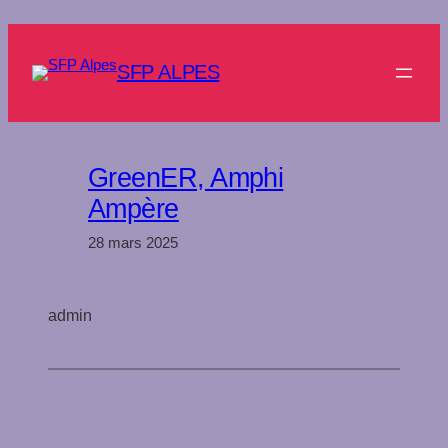
Aller
au
contenu
SFP ALPES
GreenER, Amphi
Ampère
28 mars 2025
admin