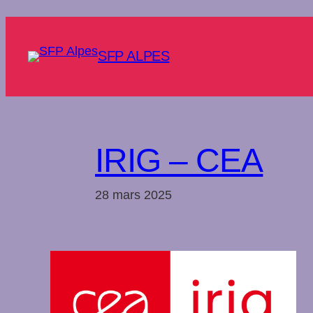
Aller
au
contenu
SFP ALPES
IRIG – CEA
28 mars 2025