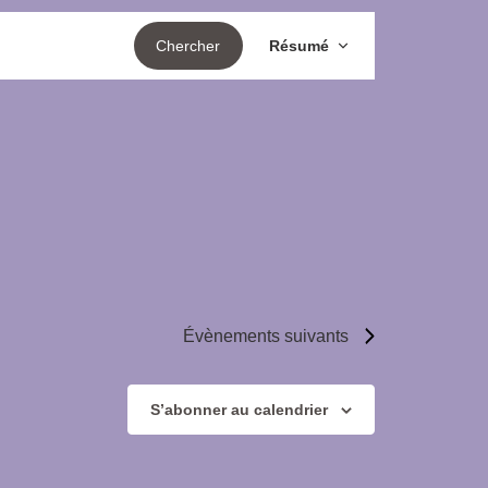
Navigatio
Chercher
Résumé
de
vues
Évèneme
Évènements
suivants
S’abonner au calendrier