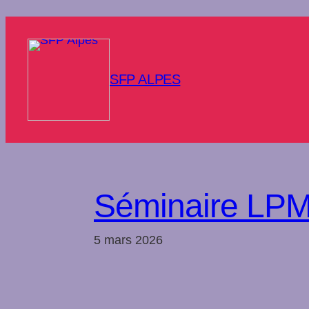
Aller
au
contenu
SFP ALPES
Séminaire L
5 mars 2026