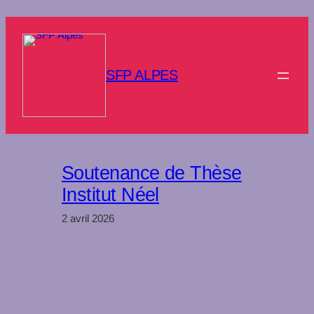
Aller
au
contenu
SFP ALPES
Soutenance de Thèse
Institut Néel
2 avril 2026