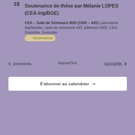
18
vues
Soutenance de thèse par Mélanie LOPES
(CEA-Irig/BGE)
Évènem
CEA – Salle de Séminaire IRIG (1005 – 445)
Laboratoire
Irig/Spintec, salle de séminaire 445, bâtiment 1005, CEA-
Grenoble, Grenoble
Soutenance
Aujourd’hui
Évènements
suivants
Évènements
précédents
S’abonner au calendrier