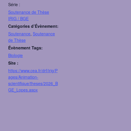
Série :
Soutenance de Thèse
IRIG / BGE
Catégories d’Évènement:
Soutenance
,
Soutenance
de Thèse
Évènement Tags:
Biologie
Site :
https://www.cea.fr/drf/irig/P
ages/Animation-
scientifique/theses/2026_B
GE_Lopes.aspx